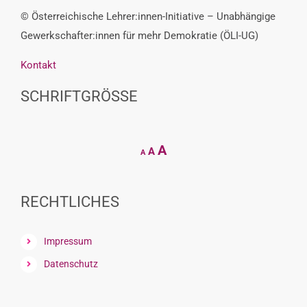
© Österreichische Lehrer:innen-Initiative – Unabhängige
Gewerkschafter:innen für mehr Demokratie (ÖLI-UG)
Kontakt
SCHRIFTGRÖSSE
Decrease
Reset
Increase
A
A
A
font
font
size.
font
size.
size.
RECHTLICHES
Impressum
Datenschutz