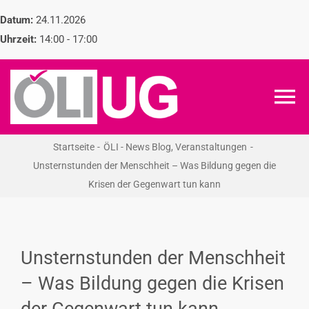
Zum
Datum:
24.11.2026
Inhalt
Uhrzeit:
14:00 - 17:00
springen
To
Na
Startseite
ÖLI - News Blog
Veranstaltungen
ÖLI-UG
Unsternstunden der Menschheit – Was Bildung gegen die
Krisen der Gegenwart tun kann
KREIDEKREIS
NEWS
Unsternstunden der Menschheit
– Was Bildung gegen die Krisen
RECHT
der Gegenwart tun kann