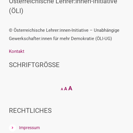
Österreichische Lehrer:innen-Initiative
(ÖLI)
© Österreichische Lehrer:innen-Initiative – Unabhängige
Gewerkschafter:innen für mehr Demokratie (ÖLI-UG)
Kontakt
SCHRIFTGRÖSSE
Decrease
Reset
Increase
A
A
A
font
font
size.
font
size.
size.
RECHTLICHES
Impressum