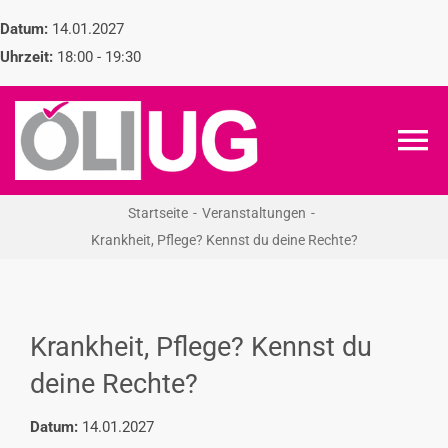
Zum
Datum:
14.01.2027
Inhalt
Uhrzeit:
18:00 - 19:30
springen
To
Na
Startseite
Veranstaltungen
ÖLI-UG
Krankheit, Pflege? Kennst du deine Rechte?
KREIDEKREIS
Krankheit, Pflege? Kennst du
NEWS
deine Rechte?
RECHT
Datum:
14.01.2027