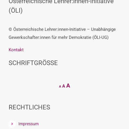
Österreichische Lehrer:innen-Initiative
(ÖLI)
© Österreichische Lehrer:innen-Initiative – Unabhängige
Gewerkschafter:innen für mehr Demokratie (ÖLI-UG)
Kontakt
SCHRIFTGRÖSSE
Decrease
Reset
Increase
A
A
A
font
font
size.
font
size.
size.
RECHTLICHES
Impressum