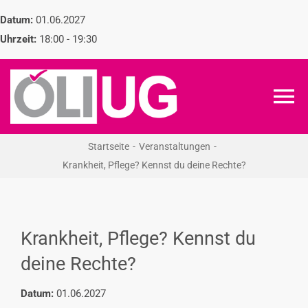
Zum
Datum:
01.06.2027
Inhalt
Uhrzeit:
18:00 - 19:30
springen
To
Na
Startseite
Veranstaltungen
ÖLI-UG
Krankheit, Pflege? Kennst du deine Rechte?
KREIDEKREIS
Krankheit, Pflege? Kennst du
NEWS
deine Rechte?
RECHT
Datum:
01.06.2027