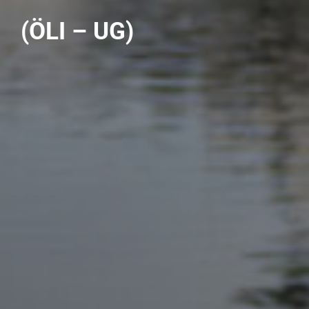
(ÖLI – UG)