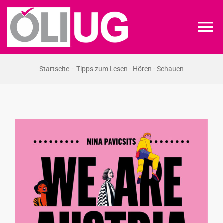
Zum
Inhalt
To
springen
Na
ÖLI-UG
Startseite
Tipps zum Lesen - Hören - Schauen
KREIDEKREIS
NEWS
RECHT
VERANSTALTUNGEN