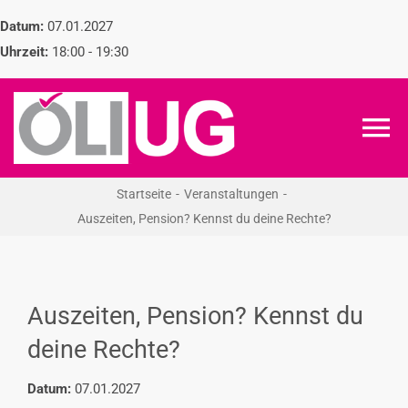
Zum
Datum:
07.01.2027
Inhalt
Uhrzeit:
18:00 - 19:30
springen
To
Na
Startseite
Veranstaltungen
ÖLI-UG
Auszeiten, Pension? Kennst du deine Rechte?
KREIDEKREIS
Auszeiten, Pension? Kennst du
NEWS
deine Rechte?
RECHT
Datum:
07.01.2027