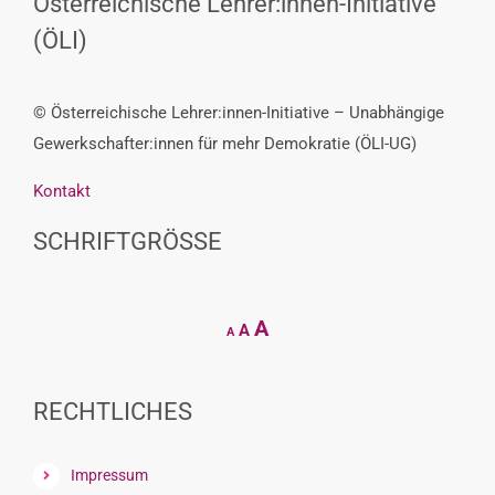
Österreichische Lehrer:innen-Initiative
(ÖLI)
© Österreichische Lehrer:innen-Initiative – Unabhängige
Gewerkschafter:innen für mehr Demokratie (ÖLI-UG)
Kontakt
SCHRIFTGRÖSSE
Decrease
Reset
Increase
A
A
A
font
font
size.
font
size.
size.
RECHTLICHES
Impressum