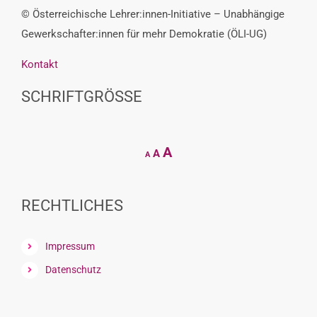
© Österreichische Lehrer:innen-Initiative – Unabhängige
Gewerkschafter:innen für mehr Demokratie (ÖLI-UG)
Kontakt
SCHRIFTGRÖSSE
Decrease
Reset
Increase
A
A
A
font
font
size.
font
size.
size.
RECHTLICHES
Impressum
Datenschutz