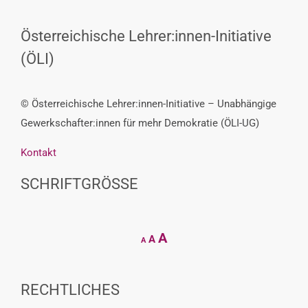
Österreichische Lehrer:innen-Initiative
(ÖLI)
© Österreichische Lehrer:innen-Initiative – Unabhängige
Gewerkschafter:innen für mehr Demokratie (ÖLI-UG)
Kontakt
SCHRIFTGRÖSSE
Decrease
Reset
Increase
A
A
A
font
font
size.
font
size.
size.
RECHTLICHES