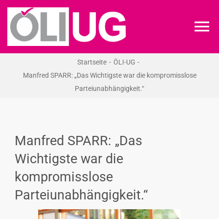
Zum
Inhalt
To
springen
Na
Startseite
ÖLI-UG
ÖLI-UG
Manfred SPARR: „Das Wichtigste war die kompromisslose
Parteiunabhängigkeit.“
KREIDEKREIS
NEWS
Manfred SPARR: „Das
Wichtigste war die
RECHT
kompromisslose
Parteiunabhängigkeit.“
VERANSTALTUNGEN