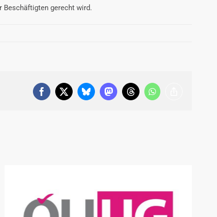
r Beschäftigten gerecht wird.
Facebook
X
Bluesky
Mastodon
Threads
WhatsApp
Copy
Link