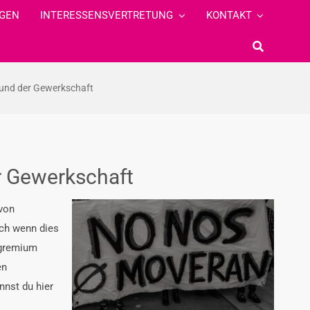
GEN
INTERESSENSVERTRETUNG
KONTAKT
 und der Gewerkschaft
r Gewerkschaft
 von
uch wenn dies
sgremium
en
nnst du hier