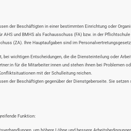
sen der Beschäftigten in einer bestimmten Einrichtung oder Organisat
für AHS und BMHS als Fachausschuss (FA) bzw. in der Pflichtschule
schuss (ZA). Ihre Hauptaufgaben sind im Personalvertretungsgeset
, bei wichtigen Entscheidungen, die die Diensteinteilung oder Arb
tner:in für die Mitarbeiter:innen und stehen ihnen bei Problemen od
Konfliktsituationen mit der Schulleitung reichen.
ssen der Beschäftigten gegenüber der Dienstgeberseite. Sie setzen 
reifende Funktion:
verhandlungen, um höhere Löhne und bessere Arbeitsbedingungen fü