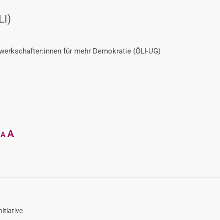
LI)
ewerkschafter:innen für mehr Demokratie (ÖLI-UG)
Decrease
Reset
Increase
A
A
font
font
size.
font
size.
size.
itiative