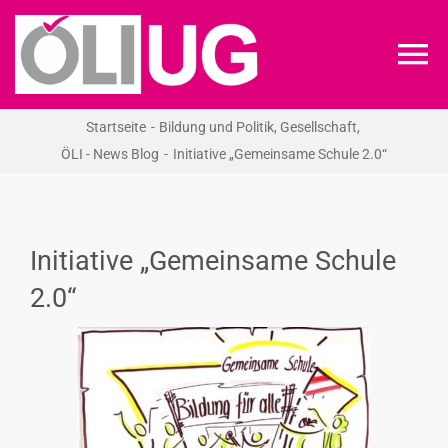
Zum
Inhalt
To
springen
Na
Startseite
Bildung und Politik
Gesellschaft
ÖLI-UG
ÖLI - News Blog
Initiative „Gemeinsame Schule 2.0“
KREIDEKREIS
Initiative „Gemeinsame Schule
NEWS
2.0“
RECHT
VERANSTALTUNGEN