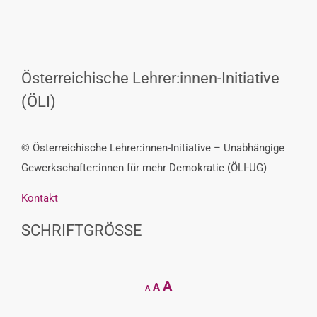
Österreichische Lehrer:innen-Initiative
(ÖLI)
© Österreichische Lehrer:innen-Initiative – Unabhängige
Gewerkschafter:innen für mehr Demokratie (ÖLI-UG)
Kontakt
SCHRIFTGRÖSSE
Decrease
Reset
Increase
A
A
A
font
font
size.
font