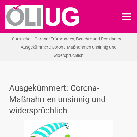
Zum
Inhalt
To
springen
Na
Startseite
Corona: Erfahrungen, Berichte und Positionen
ÖLI-UG
Ausgekümmert: Corona-Maßnahmen unsinnig und
widersprüchlich
KREIDEKREIS
NEWS
Ausgekümmert: Corona-
Maßnahmen unsinnig und
RECHT
widersprüchlich
VERANSTALTUNGEN