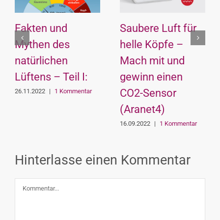
Fakten und
Saubere Luft für
Mythen des
helle Köpfe –
natürlichen
Mach mit und
en
Lüftens – Teil I:
gewinn einen
CO2-Sensor
26.11.2022
|
1 Kommentar
(Aranet4)
16.09.2022
|
1 Kommentar
Hinterlasse einen Kommentar
Kommentar