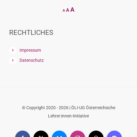
Decrease
Reset
Increase
A
A
A
font
font
size.
font
size.
size.
RECHTLICHES
Impressum
Datenschutz
© Copyright 2020 - 2026 | ÖLI-UG Österreichische
Lehrer:innen-Initiative