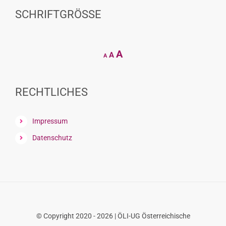
SCHRIFTGRÖSSE
Decrease
Reset
Increase
A
A
A
font
font
size.
font
size.
size.
RECHTLICHES
Impressum
Datenschutz
© Copyright 2020 - 2026 | ÖLI-UG Österreichische