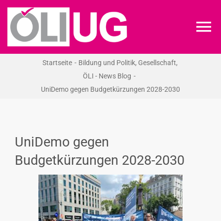
Zum
Inhalt
To
springen
Na
Startseite
Bildung und Politik
Gesellschaft
ÖLI-UG
ÖLI - News Blog
UniDemo gegen Budgetkürzungen 2028-2030
KREIDEKREIS
NEWS
UniDemo gegen
Budgetkürzungen 2028-2030
RECHT
VERANSTALTUNGEN