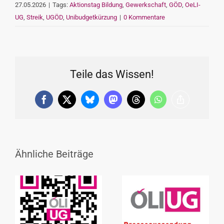
27.05.2026
|
Tags:
Aktionstag Bildung
,
Gewerkschaft
,
GÖD
,
OeLI-
UG
,
Streik
,
UGÖD
,
Unibudgetkürzung
|
0 Kommentare
Teile das Wissen!
Facebook
X
Bluesky
Mastodon
Threads
WhatsApp
Copy
Link
Ähnliche Beiträge