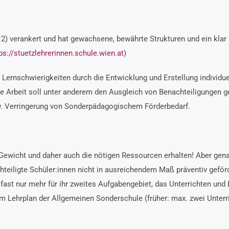
 2) verankert und hat gewachsene, bewährte Strukturen und ein kla
ps://stuetzlehrerinnen.schule.wien.at
)
 Lernschwierigkeiten durch die Entwicklung und Erstellung individ
tive Arbeit soll unter anderem den Ausgleich von Benachteiligungen 
w. Verringerung von Sonderpädagogischem Förderbedarf.
Gewicht und daher auch die nötigen Ressourcen erhalten! Aber gena
hteiligte Schüler:innen nicht in ausreichendem Maß präventiv geför
fast nur mehr für ihr zweites Aufgabengebiet, das Unterrichten und 
 Lehrplan der Allgemeinen Sonderschule (früher: max. zwei Unterr