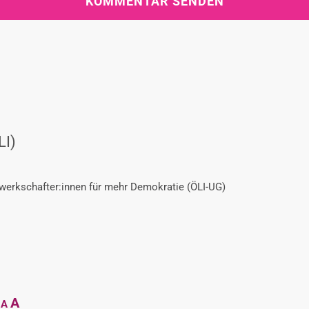
LI)
ewerkschafter:innen für mehr Demokratie (ÖLI-UG)
Decrease
Reset
Increase
A
A