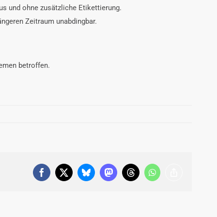
us und ohne zusätzliche Etikettierung.
längeren Zeitraum unabdingbar.
emen betroffen.
Facebook
X
Bluesky
Mastodon
Threads
WhatsApp
Copy
Link