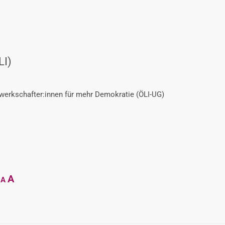
LI)
ewerkschafter:innen für mehr Demokratie (ÖLI-UG)
Decrease
Reset
Increase
A
A
font
font
size.
font
size.
size.