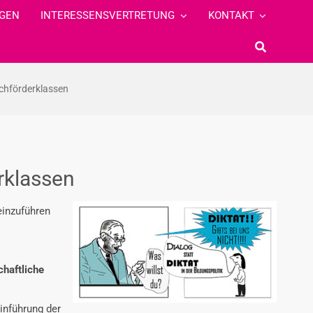
GEN
INTERESSENSVERTRETUNG
KONTAKT
schförderklassen
rklassen
einzuführen
chaftliche
inführung der