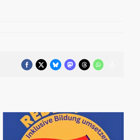
Facebook
X
Bluesky
Mastodon
Threads
WhatsApp
Copy
Link