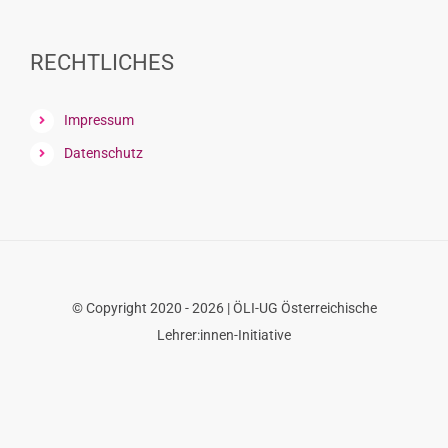
font
size.
font
size.
size.
RECHTLICHES
Impressum
Datenschutz
© Copyright 2020 - 2026 | ÖLI-UG Österreichische
Lehrer:innen-Initiative