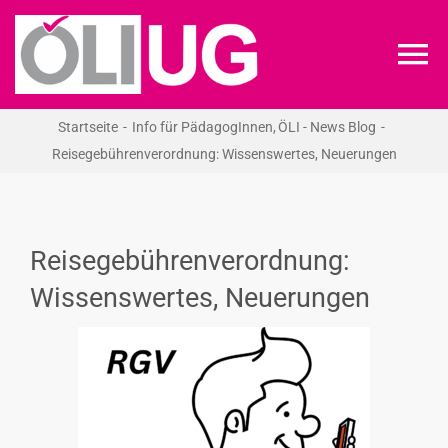
Zum
Inhalt
To
springen
Na
Startseite
Info für PädagogInnen
ÖLI - News Blog
ÖLI-UG
Reisegebührenverordnung: Wissenswertes, Neuerungen
KREIDEKREIS
Reisegebührenverordnung:
NEWS
Wissenswertes, Neuerungen
RECHT
VERANSTALTUNGEN