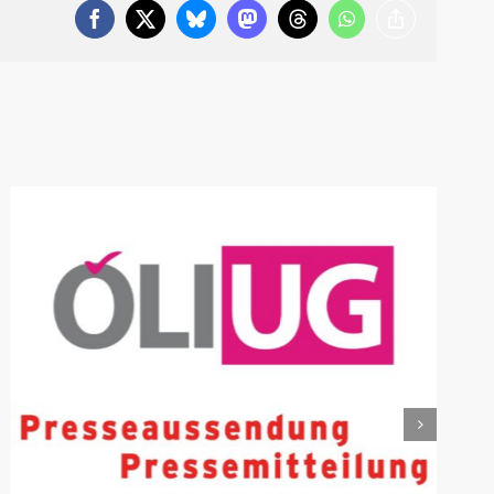
Facebook
X
Bluesky
Mastodon
Threads
WhatsApp
Copy
Link