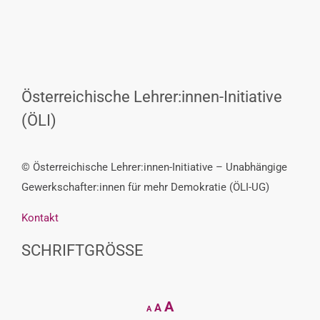
Österreichische Lehrer:innen-Initiative
(ÖLI)
© Österreichische Lehrer:innen-Initiative – Unabhängige
Gewerkschafter:innen für mehr Demokratie (ÖLI-UG)
Kontakt
SCHRIFTGRÖSSE
Decrease
Reset
Increase
A
A
A
font