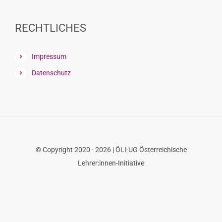
font
size.
font
size.
size.
RECHTLICHES
Impressum
Datenschutz
© Copyright 2020 - 2026 | ÖLI-UG Österreichische
Lehrer:innen-Initiative