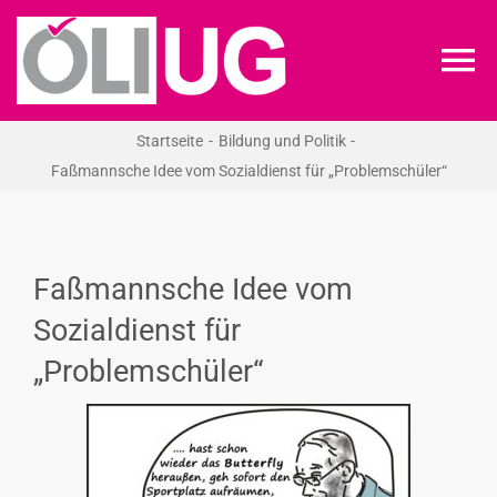
Zum
Inhalt
To
springen
Na
Startseite
Bildung und Politik
ÖLI-UG
Faßmannsche Idee vom Sozialdienst für „Problemschüler“
KREIDEKREIS
Faßmannsche Idee vom
NEWS
Sozialdienst für
„Problemschüler“
RECHT
VERANSTALTUNGEN