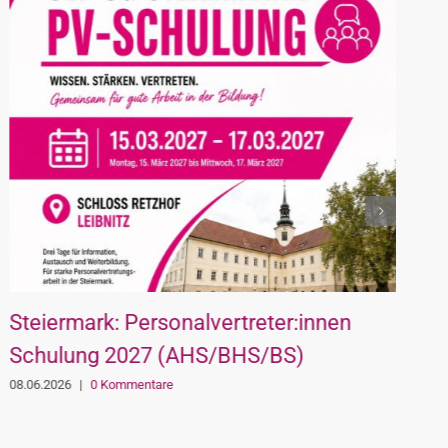
Steiermark: Personalvertreter:innen
U
Schulung 2027 (AHS/BHS/BS)
B
t
08.06.2026
|
0 Kommentare
0