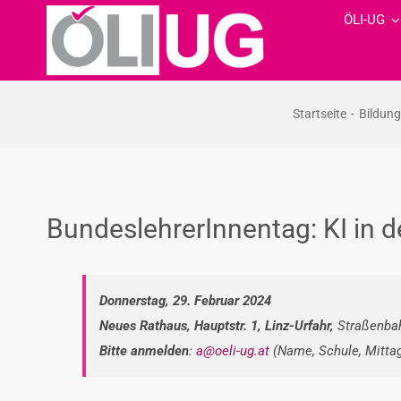
Zum
ÖLI-UG
Inhalt
springen
Startseite
Bildung
BundeslehrerInnentag: KI in d
Donnerstag, 29. Februar 2024
Neues Rathaus, Hauptstr. 1, Linz-Urfahr,
Straßenbah
Bitte anmelden
:
a@oeli-ug.at
(Name, Schule, Mitt