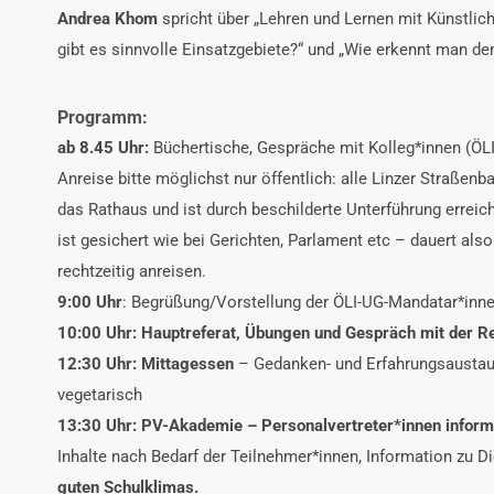
Andrea Khom
spricht über „
Lehren und Lernen mit Künstliche
gibt es sinnvolle Einsatzgebiete?“ und „Wie erkennt man de
Programm:
ab
8.45 Uhr
:
Büchertische, Gespräche mit Kolleg*innen (Ö
Anreise bitte möglichst nur öffentlich: alle Linzer Straßenb
das Rathaus und ist durch beschilderte Unterführung erreic
ist gesichert wie bei Gerichten, Parlament etc – dauert also
rechtzeitig anreisen.
9:00 Uhr
: Begrüßung/Vorstellung der ÖLI-UG-Mandatar*inne
10:00 Uhr:
Hauptreferat,
Übungen und Gespräch mit der Re
12:30 Uhr
:
Mittagessen
– Gedanken- und Erfahrungsaustau
vegetarisch
13:30 Uhr
:
PV-Akademie
– Personalvertreter*innen inform
Inhalte nach Bedarf der Teilnehmer*innen, Information zu 
guten Schulklimas.