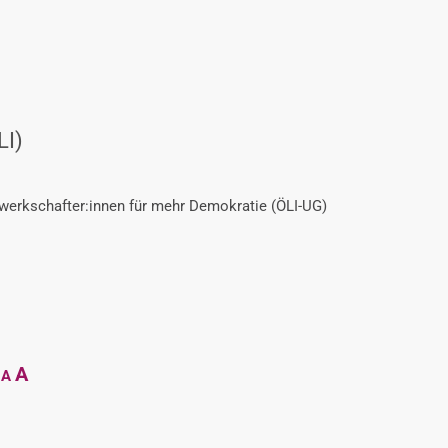
LI)
ewerkschafter:innen für mehr Demokratie (ÖLI-UG)
Decrease
Reset
Increase
A
A
font
font
size.
font
size.
size.