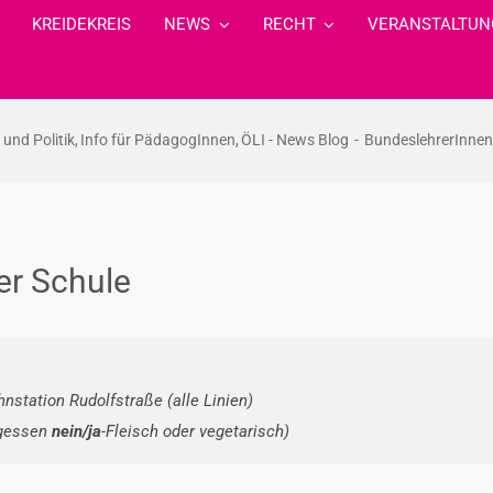
KREIDEKREIS
NEWS
RECHT
VERANSTALTUN
 und Politik
Info für PädagogInnen
ÖLI - News Blog
BundeslehrerInnent
er Schule
nstation Rudolfstraße (alle Linien)
agessen
nein/ja
-Fleisch oder vegetarisch)