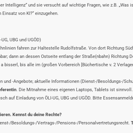
r Intelligenz“ und sie versucht auf wichtige Fragen, wie z.B. „Was is
n Einsatz von KI?“ einzugehen.
LI-UG, UBG und UGÖD)
ahnlinien fahren zur Haltestelle Rudolfstraße. Von dort Richtung Süd
hbar; dann an dessen Ostseite entlang der Straße(nbahn) Richtung D
 a bisserl, bis alle im (großen Vorbereich [Büchertische v. 2 Verlage
n und -Angebote; aktuelle Informationen (Dienst-/Besoldungs-/Sch
ferentin
. Die Mitnahme eines eigenen Laptops, Tablets ist sinnvoll.
sch auf Einladung von ÖLI-UG, UBG und UGÖD. Bitte Essensanmeldun
ieren. Kennst du deine Rechte?
Dienst-/Besoldungs-/Vertrags-/Pensions-/Personalvertretungsrecht.