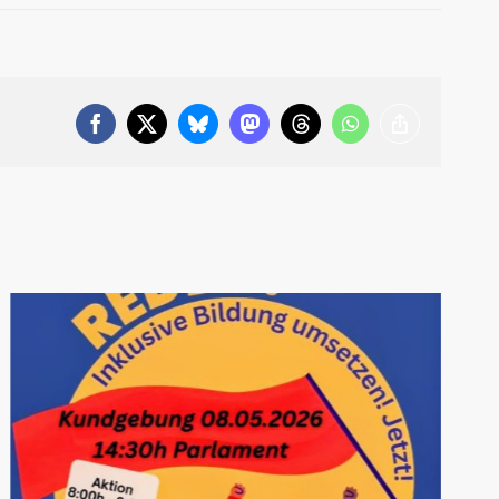
Facebook
X
Bluesky
Mastodon
Threads
WhatsApp
Copy
Link