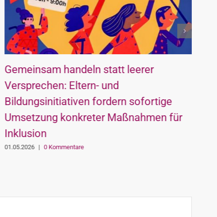
Gemeinsam handeln statt leerer
B
Versprechen: Eltern- und
W
Bildungsinitiativen fordern sofortige
K
Umsetzung konkreter Maßnahmen für
0
Inklusion
01.05.2026
|
0 Kommentare