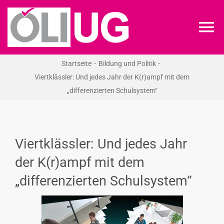
Zum
Inhalt
To
springen
Na
Startseite
Bildung und Politik
ÖLI-UG
Viertklässler: Und jedes Jahr der K(r)ampf mit dem
„differenzierten Schulsystem“
KREIDEKREIS
NEWS
Viertklässler: Und jedes Jahr
der K(r)ampf mit dem
RECHT
„differenzierten Schulsystem“
VERANSTALTUNGEN