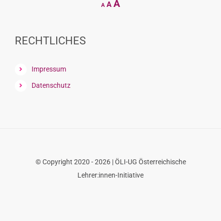
Reset
Increase
A
A
A
font
font
size.
font
size.
size.
RECHTLICHES
Impressum
Datenschutz
© Copyright 2020 - 2026 | ÖLI-UG Österreichische
Lehrer:innen-Initiative