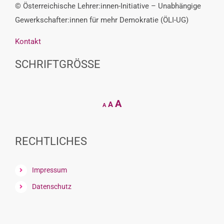
© Österreichische Lehrer:innen-Initiative – Unabhängige
Gewerkschafter:innen für mehr Demokratie (ÖLI-UG)
Kontakt
SCHRIFTGRÖSSE
Decrease
Reset
Increase
A
A
A
font
font
size.
font
size.
size.
RECHTLICHES
Impressum
Datenschutz