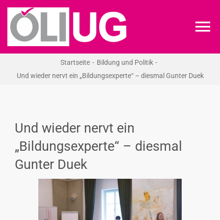
Zum
Inhalt
To
springen
Na
Startseite
Bildung und Politik
ÖLI-UG
Und wieder nervt ein „Bildungsexperte“ – diesmal Gunter Duek
KREIDEKREIS
Und wieder nervt ein
NEWS
„Bildungsexperte“ – diesmal
Gunter Duek
RECHT
VERANSTALTUNGEN