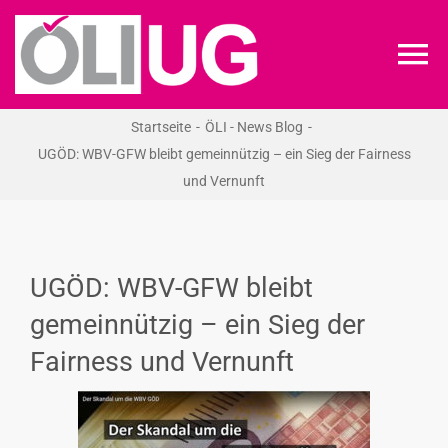
Zum
Inhalt
To
springen
Na
Startseite
ÖLI - News Blog
ÖLI-UG
UGÖD: WBV-GFW bleibt gemeinnützig – ein Sieg der Fairness
und Vernunft
KREIDEKREIS
NEWS
UGÖD: WBV-GFW bleibt
gemeinnützig – ein Sieg der
RECHT
Fairness und Vernunft
VERANSTALTUNGEN