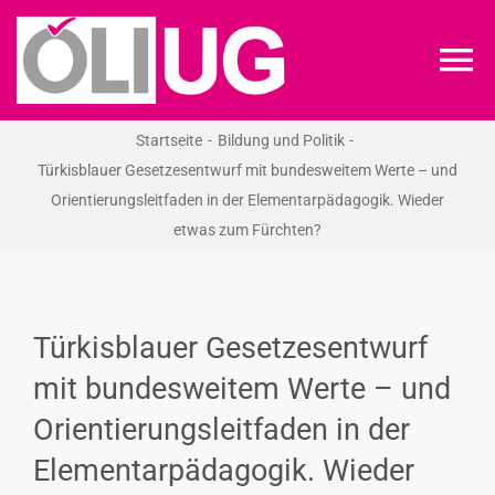
Zum
Inhalt
To
springen
Na
Startseite
Bildung und Politik
ÖLI-UG
Türkisblauer Gesetzesentwurf mit bundesweitem Werte – und
Orientierungsleitfaden in der Elementarpädagogik. Wieder
KREIDEKREIS
etwas zum Fürchten?
NEWS
Türkisblauer Gesetzesentwurf
RECHT
mit bundesweitem Werte – und
Orientierungsleitfaden in der
VERANSTALTUNGEN
Elementarpädagogik. Wieder