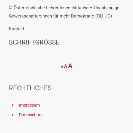
© Österreichische Lehrer:innen-Initiative – Unabhängige
Gewerkschafter:innen für mehr Demokratie (ÖLI-UG)
Kontakt
SCHRIFTGRÖSSE
Decrease
Reset
Increase
A
A
A
font
font
size.
font
size.
size.
RECHTLICHES
Impressum
Datenschutz