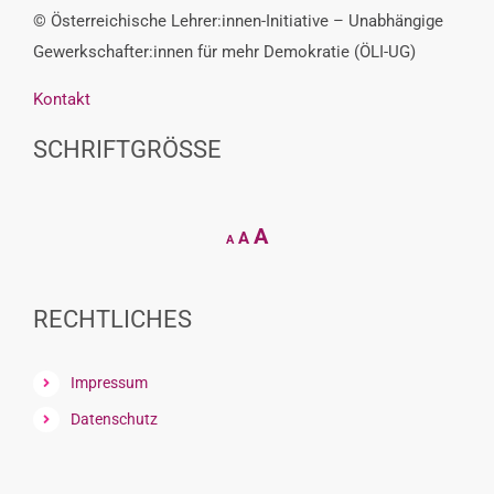
© Österreichische Lehrer:innen-Initiative – Unabhängige
Gewerkschafter:innen für mehr Demokratie (ÖLI-UG)
Kontakt
SCHRIFTGRÖSSE
Decrease
Reset
Increase
A
A
A
font
font
size.
font
size.
size.
RECHTLICHES
Impressum
Datenschutz