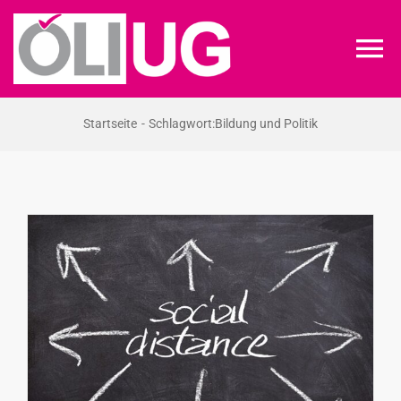
Zum
Inhalt
To
springen
Na
ÖLI-UG
Startseite
Schlagwort:
Bildung und Politik
KREIDEKREIS
NEWS
RECHT
VERANSTALTUNGEN