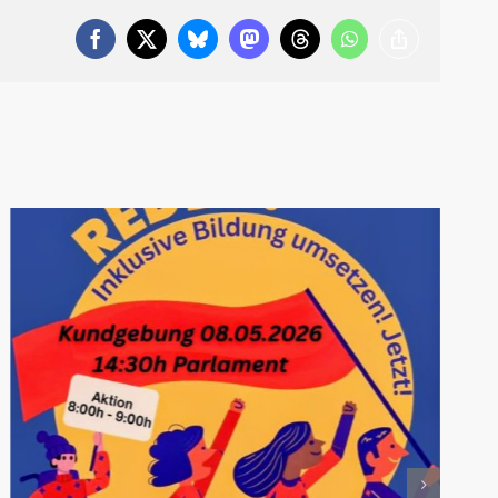
Facebook
X
Bluesky
Mastodon
Threads
WhatsApp
Copy
Link