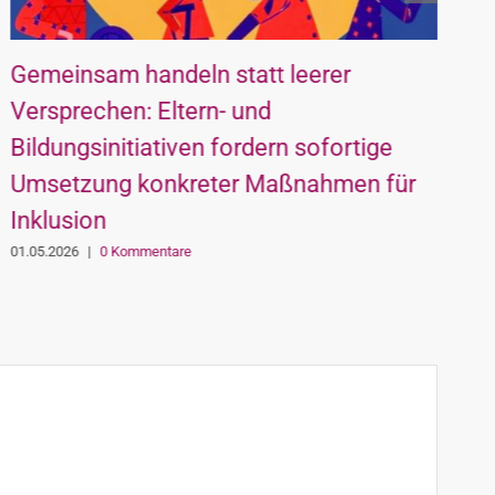
Gemeinsam handeln statt leerer
B
Versprechen: Eltern- und
W
Bildungsinitiativen fordern sofortige
K
Umsetzung konkreter Maßnahmen für
0
Inklusion
01.05.2026
|
0 Kommentare