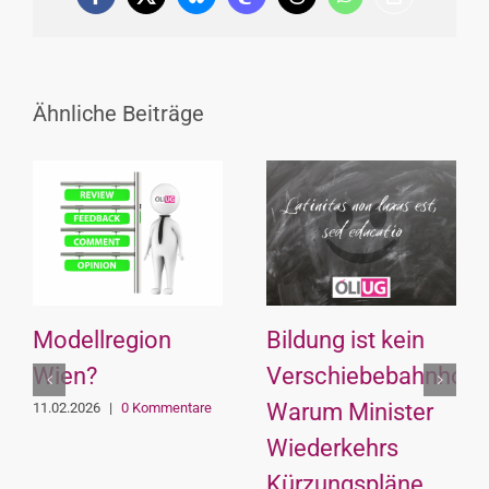
Facebook
X
Bluesky
Mastodon
Threads
WhatsApp
Copy
Link
Ähnliche Beiträge
Modellregion
Bildung ist kein
Wien?
Verschiebebahnhof:
Warum Minister
11.02.2026
|
0 Kommentare
Wiederkehrs
Kürzungspläne