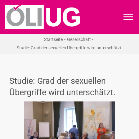
Zum
Inhalt
To
springen
Na
Startseite
Gesellschaft
ÖLI-UG
Studie: Grad der sexuellen Übergriffe wird unterschätzt.
KREIDEKREIS
Studie: Grad der sexuellen
NEWS
Übergriffe wird unterschätzt.
RECHT
VERANSTALTUNGEN