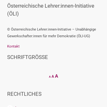
Österreichische Lehrer:innen-Initiative
(ÖLI)
© Österreichische Lehrer:innen-Initiative – Unabhängige
Gewerkschafter:innen für mehr Demokratie (ÖLI-UG)
Kontakt
SCHRIFTGRÖSSE
Decrease
Reset
Increase
A
A
A
font
font
size.
font
size.
size.
RECHTLICHES