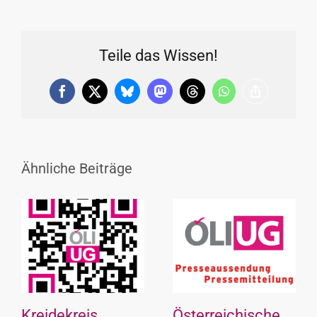
Teile das Wissen!
Facebook
X
Bluesky
Mastodon
Threads
WhatsApp
Copy
Link
Ähnliche Beiträge
Kreidekreis
Österreichische