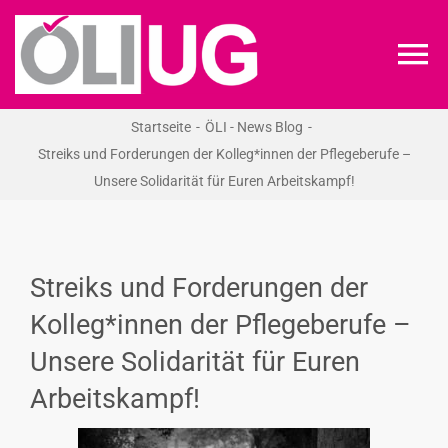
Zum
Inhalt
To
springen
Na
Startseite
ÖLI - News Blog
ÖLI-UG
Streiks und Forderungen der Kolleg*innen der Pflegeberufe –
Unsere Solidarität für Euren Arbeitskampf!
KREIDEKREIS
NEWS
Streiks und Forderungen der
Kolleg*innen der Pflegeberufe –
RECHT
Unsere Solidarität für Euren
Arbeitskampf!
VERANSTALTUNGEN