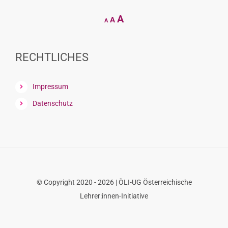
Decrease
Reset
Increase
A
A
A
font
font
size.
font
size.
size.
RECHTLICHES
Impressum
Datenschutz
© Copyright 2020 - 2026 | ÖLI-UG Österreichische
Lehrer:innen-Initiative