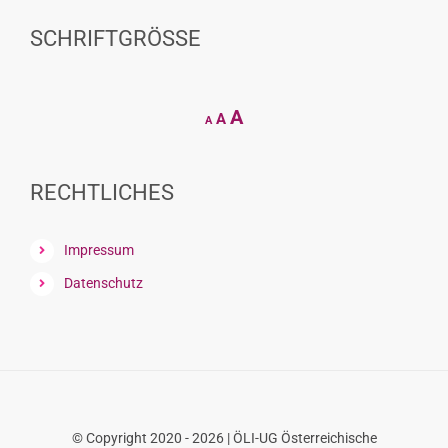
SCHRIFTGRÖSSE
Decrease
Reset
Increase
A
A
A
font
font
size.
font
size.
size.
RECHTLICHES
Impressum
Datenschutz
© Copyright 2020 - 2026 | ÖLI-UG Österreichische