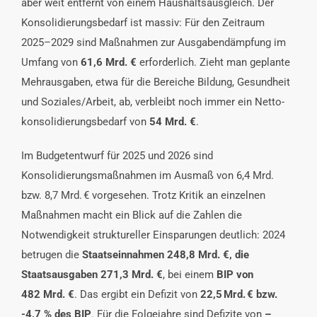
aber weit entfernt von einem Haushaltsausgleich. Der
INTERESSENSVERTRETUNG
Konsolidierungsbedarf ist massiv: Für den Zeitraum
2025–2029 sind Maßnahmen zur Ausgabendämpfung im
KONTAKT
Umfang von
61,6
Mrd.
€
erforderlich. Zieht man geplante
Mehrausgaben, etwa für die Bereiche Bildung, Gesundheit
und Soziales/Arbeit, ab, verbleibt noch immer ein Netto-
konsolidierungsbedarf von
54
Mrd.
€
.
Im Budgetentwurf für 2025 und 2026 sind
Konsolidierungsmaßnahmen im Ausmaß von 6,4 Mrd.
bzw. 8,7 Mrd. € vorgesehen. Trotz Kritik an einzelnen
Maßnahmen macht ein Blick auf die Zahlen die
Notwendigkeit struktureller Einsparungen deutlich: 2024
betrugen die
Staatseinnahmen 248,8
Mrd.
€
, die
Staatsausgaben 271,3
Mrd.
€
, bei einem
BIP von
482
Mrd.
€
. Das ergibt ein Defizit von
22,5
Mrd.
€
bzw.
-4,7
% des BIP
. Für die Folgejahre sind Defizite von
–