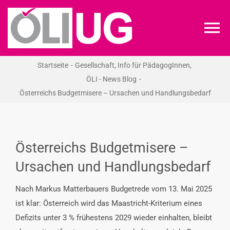
Zum
Inhalt
To
springen
Na
Startseite
Gesellschaft
Info für PädagogInnen
ÖLI-UG
ÖLI - News Blog
Österreichs Budgetmisere – Ursachen und Handlungsbedarf
KREIDEKREIS
NEWS
Österreichs Budgetmisere –
Ursachen und Handlungsbedarf
RECHT
Nach Markus Matterbauers Budgetrede vom 13. Mai 2025
ist klar: Österreich wird das Maastricht-Kriterium eines
VERANSTALTUNGEN
Defizits unter 3 % frühestens 2029 wieder einhalten, bleibt