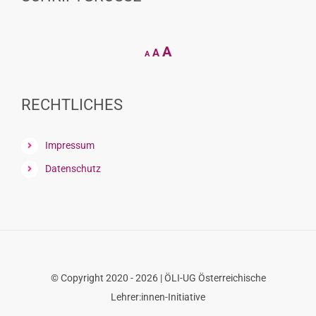
Decrease
Reset
Increase
A
A
A
font
font
size.
font
size.
size.
RECHTLICHES
Impressum
Datenschutz
© Copyright 2020 - 2026 | ÖLI-UG Österreichische
Lehrer:innen-Initiative