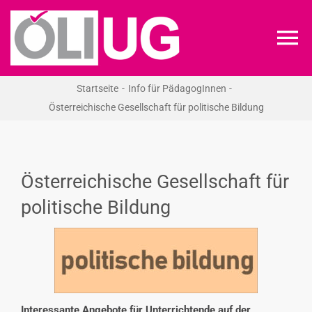
Zum
Inhalt
To
springen
Na
Startseite
Info für PädagogInnen
ÖLI-UG
Österreichische Gesellschaft für politische Bildung
KREIDEKREIS
Österreichische Gesellschaft für
NEWS
politische Bildung
RECHT
VERANSTALTUNGEN
Interessante Angebote für Unterrichtende auf der