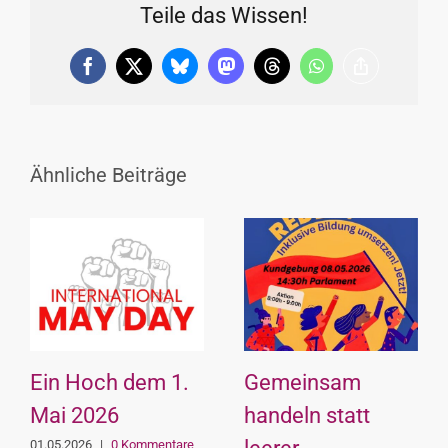
Teile das Wissen!
Facebook
X
Bluesky
Mastodon
Threads
WhatsApp
Copy
Link
Ähnliche Beiträge
Ein Hoch dem 1.
Gemeinsam
Mai 2026
handeln statt
01.05.2026
|
0 Kommentare