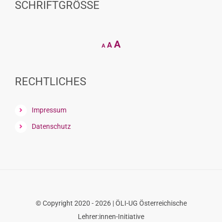
SCHRIFTGRÖSSE
Decrease
Reset
Increase
A
A
A
font
font
size.
font
size.
size.
RECHTLICHES
Impressum
Datenschutz
© Copyright 2020 - 2026 | ÖLI-UG Österreichische
Lehrer:innen-Initiative