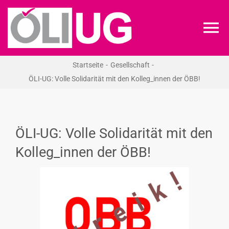
Zum
Inhalt
To
springen
Na
Startseite
Gesellschaft
ÖLI-UG
ÖLI-UG: Volle Solidarität mit den Kolleg_innen der ÖBB!
KREIDEKREIS
ÖLI-UG: Volle Solidarität mit den
NEWS
Kolleg_innen der ÖBB!
RECHT
VERANSTALTUNGEN