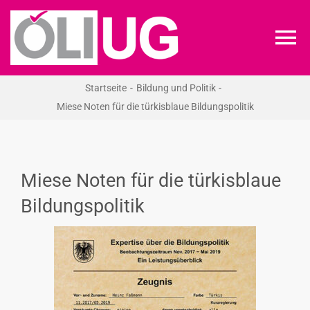
Zum
Inhalt
To
springen
Na
Startseite
Bildung und Politik
ÖLI-UG
Miese Noten für die türkisblaue Bildungspolitik
KREIDEKREIS
Miese Noten für die türkisblaue
NEWS
Bildungspolitik
RECHT
VERANSTALTUNGEN