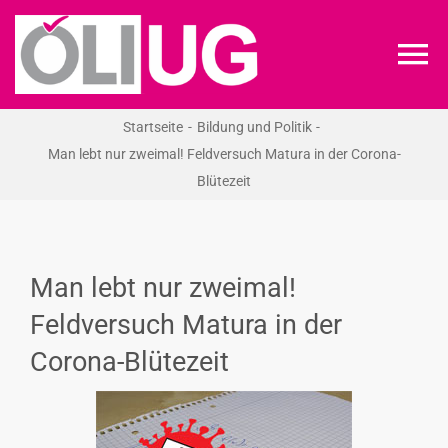
Zum
Inhalt
To
springen
Na
Startseite
Bildung und Politik
ÖLI-UG
Man lebt nur zweimal! Feldversuch Matura in der Corona-
Blütezeit
KREIDEKREIS
NEWS
Man lebt nur zweimal!
Feldversuch Matura in der
RECHT
Corona-Blütezeit
VERANSTALTUNGEN