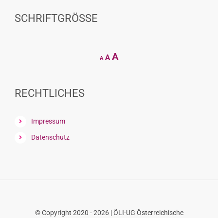
SCHRIFTGRÖSSE
Decrease
Reset
Increase
A
A
A
font
font
size.
font
size.
size.
RECHTLICHES
Impressum
Datenschutz
© Copyright 2020 - 2026 | ÖLI-UG Österreichische