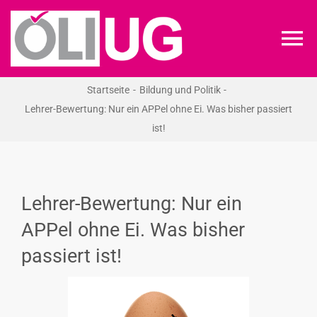
Zum
Inhalt
To
springen
Na
Startseite
Bildung und Politik
ÖLI-UG
Lehrer-Bewertung: Nur ein APPel ohne Ei. Was bisher passiert
ist!
KREIDEKREIS
NEWS
Lehrer-Bewertung: Nur ein
APPel ohne Ei. Was bisher
RECHT
passiert ist!
VERANSTALTUNGEN