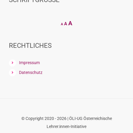
Decrease
Reset
Increase
A
A
A
font
font
size.
font
size.
size.
RECHTLICHES
Impressum
Datenschutz
© Copyright 2020 - 2026 | ÖLI-UG Österreichische
Lehrer:innen-Initiative