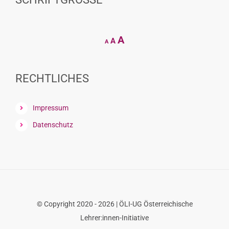
Decrease
Reset
Increase
A
A
A
font
font
size.
font
size.
size.
RECHTLICHES
Impressum
Datenschutz
© Copyright 2020 - 2026 | ÖLI-UG Österreichische
Lehrer:innen-Initiative