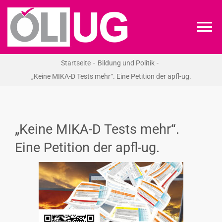
Zum
Inhalt
To
springen
Na
Startseite
Bildung und Politik
ÖLI-UG
„Keine MIKA-D Tests mehr“. Eine Petition der apfl-ug.
KREIDEKREIS
„Keine MIKA-D Tests mehr“.
NEWS
Eine Petition der apfl-ug.
RECHT
VERANSTALTUNGEN