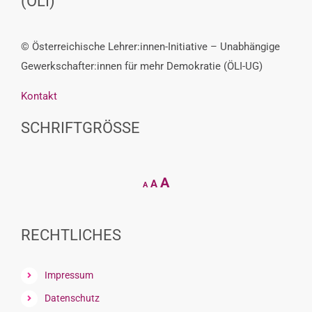
(ÖLI)
© Österreichische Lehrer:innen-Initiative – Unabhängige
Gewerkschafter:innen für mehr Demokratie (ÖLI-UG)
Kontakt
SCHRIFTGRÖSSE
Decrease
Reset
Increase
A
A
A
font
font
size.
font
size.
size.
RECHTLICHES
Impressum
Datenschutz