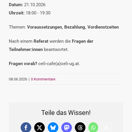
Datum:
21.10.2026
VERANSTALTUNGEN
Uhrzeit:
18:00 - 19:30
Themen:
Voraussetzungen, Bezahlung, Vordienstzeiten
INTERESSENSVERTRETUNG
Nach einem
Referat
werden die
Fragen der
Teilnehmer:innen
beantwortet.
KONTAKT
Fragen
vorab?
oeli-cafe(a)oeli-ug.at.
08.06.2026
|
0 Kommentare
Teile das Wissen!
Facebook
X
Bluesky
Mastodon
Threads
WhatsApp
Copy