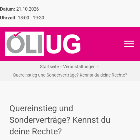
Zum
Datum:
21.10.2026
Inhalt
Uhrzeit:
18:00 - 19:30
springen
To
Na
Startseite
Veranstaltungen
ÖLI-UG
Quereinstieg und Sonderverträge? Kennst du deine Rechte?
KREIDEKREIS
Quereinstieg und
NEWS
Sonderverträge? Kennst du
deine Rechte?
RECHT