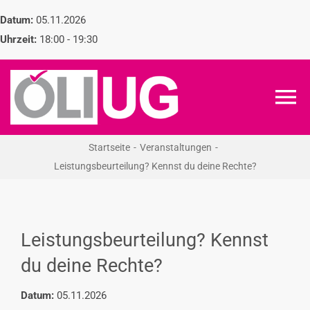
Zum
Datum:
05.11.2026
Inhalt
Uhrzeit:
18:00 - 19:30
springen
To
Na
Startseite
Veranstaltungen
ÖLI-UG
Leistungsbeurteilung? Kennst du deine Rechte?
KREIDEKREIS
Leistungsbeurteilung? Kennst
NEWS
du deine Rechte?
RECHT
Datum:
05.11.2026