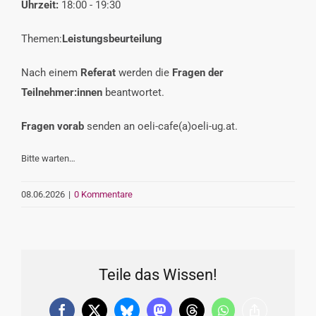
Uhrzeit:
18:00 - 19:30
VERANSTALTUNGEN
Themen:
Leistungsbeurteilung
INTERESSENSVERTRETUNG
Nach einem
Referat
werden die
Fragen der
Teilnehmer:innen
beantwortet.
KONTAKT
Fragen
vorab
senden an oeli-cafe(a)oeli-ug.at.
Bitte warten…
08.06.2026
|
0 Kommentare
Teile das Wissen!
Facebook
X
Bluesky
Mastodon
Threads
WhatsApp
Copy