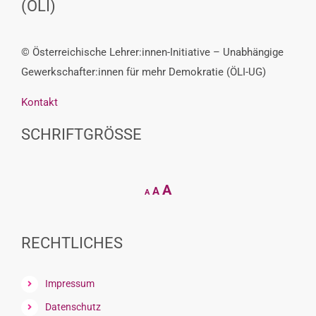
(ÖLI)
© Österreichische Lehrer:innen-Initiative – Unabhängige
Gewerkschafter:innen für mehr Demokratie (ÖLI-UG)
Kontakt
SCHRIFTGRÖSSE
Decrease
Reset
Increase
A
A
A
font
font
size.
font
size.
size.
RECHTLICHES
Impressum
Datenschutz