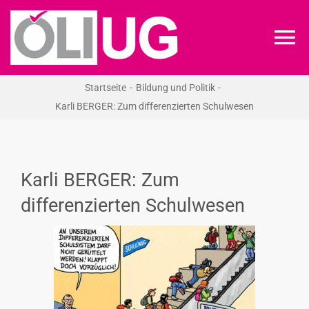
Zum
Inhalt
To
springen
Na
Startseite
Bildung und Politik
ÖLI-UG
Karli BERGER: Zum differenzierten Schulwesen
KREIDEKREIS
Karli BERGER: Zum
NEWS
differenzierten Schulwesen
RECHT
VERANSTALTUNGEN