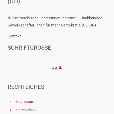
(ÖLI)
© Österreichische Lehrer:innen-Initiative – Unabhängige
Gewerkschafter:innen für mehr Demokratie (ÖLI-UG)
Kontakt
SCHRIFTGRÖSSE
Decrease
Reset
Increase
A
A
A
font
font
size.
font
size.
size.
RECHTLICHES
Impressum
Datenschutz