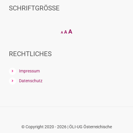
SCHRIFTGRÖSSE
Decrease
Reset
Increase
A
A
A
font
font
size.
font
size.
size.
RECHTLICHES
Impressum
Datenschutz
© Copyright 2020 - 2026 | ÖLI-UG Österreichische