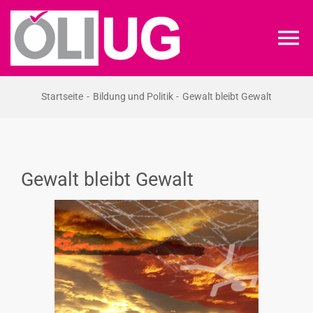
Zum
Inhalt
To
springen
Na
ÖLI-UG
Startseite
Bildung und Politik
Gewalt bleibt Gewalt
KREIDEKREIS
Gewalt bleibt Gewalt
NEWS
RECHT
VERANSTALTUNGEN