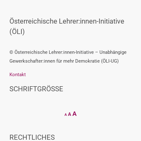
Österreichische Lehrer:innen-Initiative
(ÖLI)
© Österreichische Lehrer:innen-Initiative – Unabhängige
Gewerkschafter:innen für mehr Demokratie (ÖLI-UG)
Kontakt
SCHRIFTGRÖSSE
Decrease
Reset
Increase
A
A
A
font
font
size.
font
size.
size.
RECHTLICHES