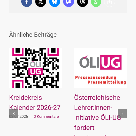
Facebook
X
Bluesky
Mastodon
Threads
WhatsApp
Copy
Link
Ähnliche Beiträge
Kreidekreis
Österreichische
Kalender 2026-27
Lehrer:innen-
Initiative ÖLI-UG
02.07.2026
|
0 Kommentare
fordert