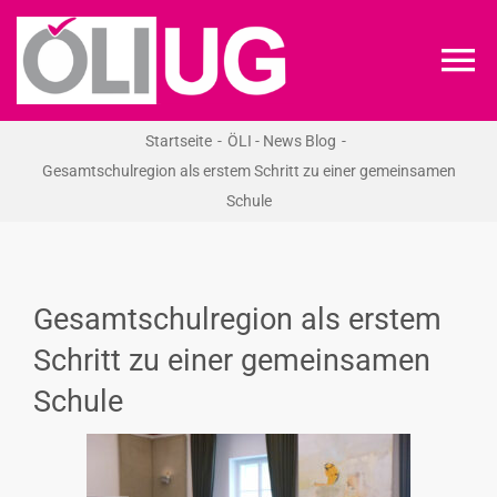
Zum
Inhalt
To
springen
Na
Startseite
ÖLI - News Blog
ÖLI-UG
Gesamtschulregion als erstem Schritt zu einer gemeinsamen
Schule
KREIDEKREIS
NEWS
Gesamtschulregion als erstem
Schritt zu einer gemeinsamen
RECHT
Schule
VERANSTALTUNGEN