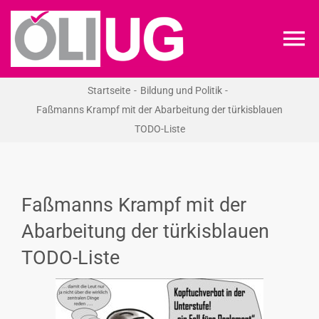
Zum
Inhalt
To
springen
Na
Startseite
Bildung und Politik
ÖLI-UG
Faßmanns Krampf mit der Abarbeitung der türkisblauen
TODO-Liste
KREIDEKREIS
NEWS
Faßmanns Krampf mit der
Abarbeitung der türkisblauen
RECHT
TODO-Liste
VERANSTALTUNGEN