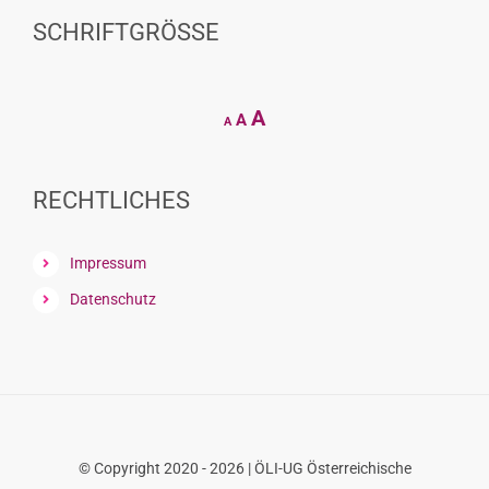
SCHRIFTGRÖSSE
Decrease
Reset
Increase
A
A
A
font
font
size.
font
size.
size.
RECHTLICHES
Impressum
Datenschutz
© Copyright 2020 - 2026 | ÖLI-UG Österreichische