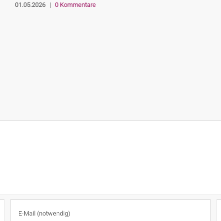
Versprechen: Eltern- und
Bildungsinitiativen fordern sofortige
Umsetzung konkreter Maßnahmen für
Inklusion
01.05.2026
|
0 Kommentare