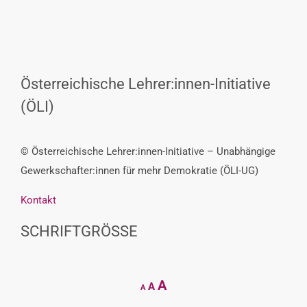
Österreichische Lehrer:innen-Initiative
(ÖLI)
© Österreichische Lehrer:innen-Initiative – Unabhängige
Gewerkschafter:innen für mehr Demokratie (ÖLI-UG)
Kontakt
SCHRIFTGRÖSSE
Decrease
Reset
Increase
A
A
A
font
font
size.