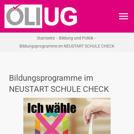
Zum
Inhalt
To
springen
Na
Startseite
Bildung und Politik
ÖLI-UG
Bildungsprogramme im NEUSTART SCHULE CHECK
KREIDEKREIS
Bildungsprogramme im
NEWS
NEUSTART SCHULE CHECK
RECHT
VERANSTALTUNGEN