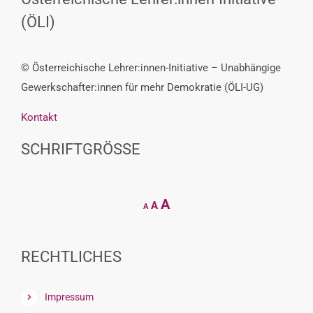
(ÖLI)
© Österreichische Lehrer:innen-Initiative – Unabhängige
Gewerkschafter:innen für mehr Demokratie (ÖLI-UG)
Kontakt
SCHRIFTGRÖSSE
Decrease
Reset
Increase
A
A
A
font
font
size.
font
size.
size.
RECHTLICHES
Impressum