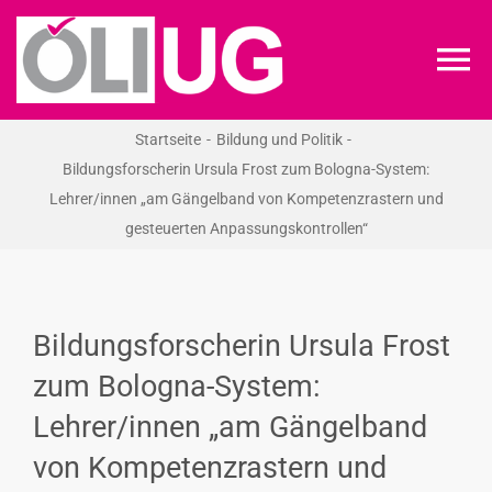
Zum
Inhalt
To
springen
Na
Startseite
Bildung und Politik
ÖLI-UG
Bildungsforscherin Ursula Frost zum Bologna-System:
Lehrer/innen „am Gängelband von Kompetenzrastern und
KREIDEKREIS
gesteuerten Anpassungskontrollen“
NEWS
Bildungsforscherin Ursula Frost
RECHT
zum Bologna-System:
Lehrer/innen „am Gängelband
VERANSTALTUNGEN
von Kompetenzrastern und