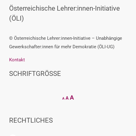
Österreichische Lehrer:innen-Initiative
(ÖLI)
© Österreichische Lehrer:innen-Initiative – Unabhängige
Gewerkschafter:innen für mehr Demokratie (ÖLI-UG)
Kontakt
SCHRIFTGRÖSSE
Decrease
Reset
Increase
A
A
A
font
font
size.
font
size.
size.
RECHTLICHES