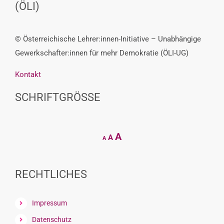
(ÖLI)
© Österreichische Lehrer:innen-Initiative – Unabhängige
Gewerkschafter:innen für mehr Demokratie (ÖLI-UG)
Kontakt
SCHRIFTGRÖSSE
Decrease
Reset
Increase
A
A
A
font
font
size.
font
size.
size.
RECHTLICHES
Impressum
Datenschutz