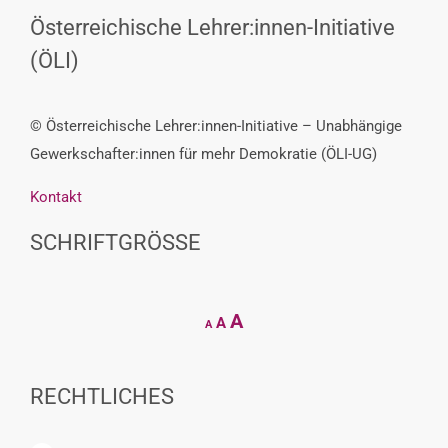
Österreichische Lehrer:innen-Initiative
(ÖLI)
© Österreichische Lehrer:innen-Initiative – Unabhängige
Gewerkschafter:innen für mehr Demokratie (ÖLI-UG)
Kontakt
SCHRIFTGRÖSSE
Decrease
Reset
Increase
A
A
A
font
font
size.
font
size.
size.
RECHTLICHES