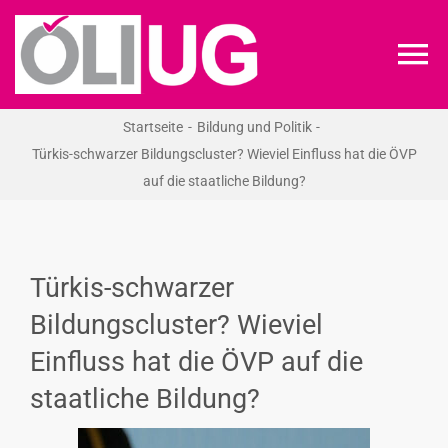
Zum
Inhalt
To
springen
Na
Startseite
Bildung und Politik
ÖLI-UG
Türkis-schwarzer Bildungscluster? Wieviel Einfluss hat die ÖVP
auf die staatliche Bildung?
KREIDEKREIS
NEWS
Türkis-schwarzer
Bildungscluster? Wieviel
RECHT
Einfluss hat die ÖVP auf die
staatliche Bildung?
VERANSTALTUNGEN