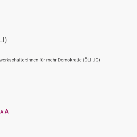
LI)
ewerkschafter:innen für mehr Demokratie (ÖLI-UG)
Decrease
Reset
Increase
A
A
font
font
size.
font
size.
size.