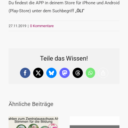
Du findest die APP in deinem Store für iPhone und Android
(Play-Store) unter dem Suchbegriff „
ÖLI
“
27.11.2019
|
0 Kommentare
Teile das Wissen!
Facebook
X
Bluesky
Mastodon
Threads
WhatsApp
Copy
Link
Ähnliche Beiträge