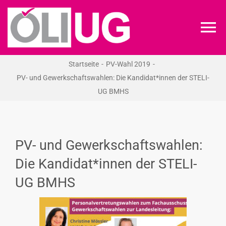
Zum
Inhalt
To
springen
Na
Startseite
PV-Wahl 2019
ÖLI-UG
PV- und Gewerkschaftswahlen: Die Kandidat*innen der STELI-
UG BMHS
KREIDEKREIS
NEWS
PV- und Gewerkschaftswahlen:
Die Kandidat*innen der STELI-
RECHT
UG BMHS
VERANSTALTUNGEN