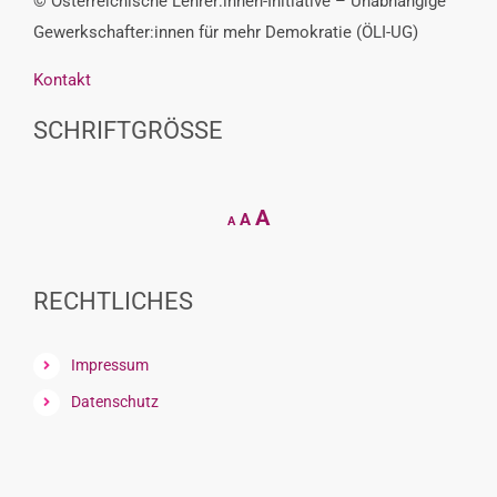
© Österreichische Lehrer:innen-Initiative – Unabhängige
Gewerkschafter:innen für mehr Demokratie (ÖLI-UG)
Kontakt
SCHRIFTGRÖSSE
Decrease
Reset
Increase
A
A
A
font
font
size.
font
size.
size.
RECHTLICHES
Impressum
Datenschutz