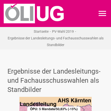
Zum
Inhalt
To
springen
Na
Startseite
PV-Wahl 2019
ÖLI-UG
Ergebnisse der Landesleitungs- und Fachausschusswahlen als
Standbilder
KREIDEKREIS
NEWS
Ergebnisse der Landesleitungs-
und Fachausschusswahlen als
RECHT
Standbilder
VERANSTALTUNGEN