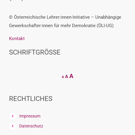
© Österreichische Lehrer:innen-Initiative – Unabhängige
Gewerkschafter:innen für mehr Demokratie (ÖLI-UG)
Kontakt
SCHRIFTGRÖSSE
Decrease
Reset
Increase
A
A
A
font
font
size.
font
size.
size.
RECHTLICHES
Impressum
Datenschutz