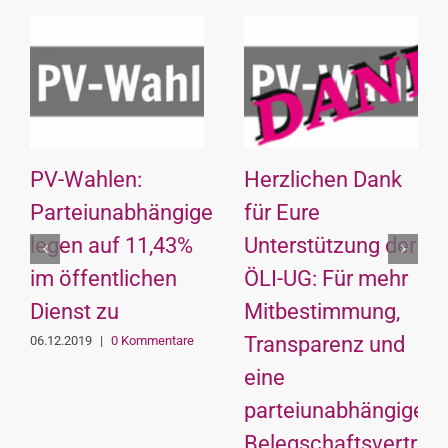
PV-Wahlen:
Herzlichen Dank
Parteiunabhängige
für Eure
n:
legen auf 11,43%
Unterstützung der
im öffentlichen
ÖLI-UG: Für mehr
Dienst zu
Mitbestimmung,
Transparenz und
06.12.2019
|
0 Kommentare
eine
parteiunabhängige
Belegschaftsvertretu